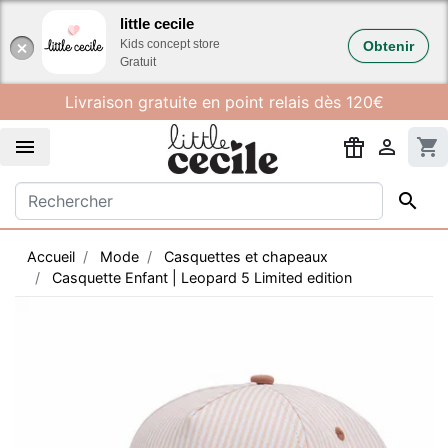
Gestion des cookies
little cecile
Kids concept store
Obtenir
Gratuit
Livraison gratuite en point relais dès 120€


shopping_cart

Accueil
Mode
Casquettes et chapeaux
Casquette Enfant | Leopard 5 Limited edition