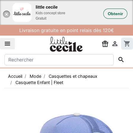
Gestion des cookies
little cecile
Kids concept store
Obtenir
Gratuit
Livraison gratuite en point relais dès 120€


shopping_cart

Accueil
Mode
Casquettes et chapeaux
Casquette Enfant | Fleet