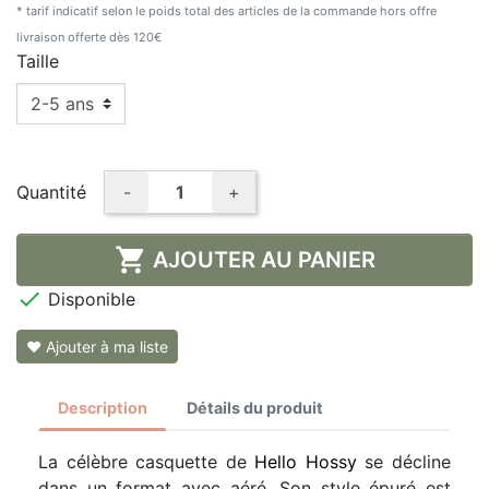
* tarif indicatif selon le poids total des articles de la commande hors offre
livraison offerte dès 120€
Taille
Quantité
-
+

AJOUTER AU PANIER

Disponible
❤ Ajouter à ma liste
Description
Détails du produit
La célèbre casquette de
Hello Hossy
se décline
dans un format avec aéré. Son style épuré est