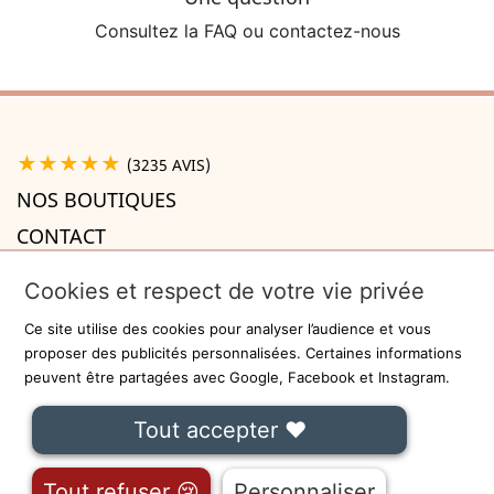
Consultez la FAQ ou contactez-nous
★★★★★
(3235 AVIS)
NOS BOUTIQUES
CONTACT
A PROPOS

Cookies et respect de votre vie privée
INFORMATIONS

Ce site utilise des cookies pour analyser l’audience et vous
Recevez la newsletter
proposer des publicités personnalisées. Certaines informations
peuvent être partagées avec Google, Facebook et Instagram.
ok
Tout accepter ❤
On ne communiquera jamais votre adresse e-mail à des tiers.
Fait avec
❤
à Lille - Sécurisé par
-
CGU
Tout refuser 😢
Personnaliser