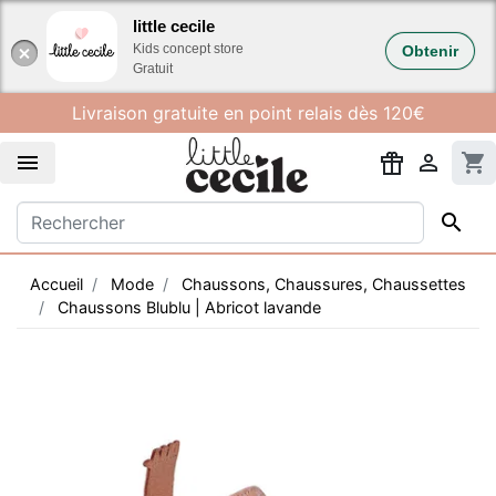
Gestion des cookies
little cecile
Kids concept store
Obtenir
Gratuit
Livraison gratuite en point relais dès 120€


shopping_cart

Accueil
Mode
Chaussons, Chaussures, Chaussettes
Chaussons Blublu | Abricot lavande