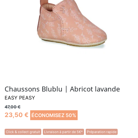
Chaussons Blublu | Abricot lavande
EASY PEASY
47,00 €
23,50 €
ÉCONOMISEZ 50%
Click & collect gratuit
Livraison à partir de 5€*
Préparation rapide