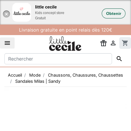
Gestion des cookies
little cecile
Kids concept store
Obtenir
Gratuit
Livraison gratuite en point relais dès 120€


shopping_cart

Accueil
Mode
Chaussons, Chaussures, Chaussettes
Sandales Milas | Sandy