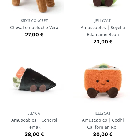
KID'S CONCEPT
JELLYCAT
Cheval en peluche Vera
Amuseables | Soyella
Prix
27,90 €
Edamame Bean
Prix
23,00 €
JELLYCAT
JELLYCAT
Amuseables | Coneroi
Amuseables | Codhi
Temaki
Californian Roll
Prix
Prix
38,00 €
30,00 €