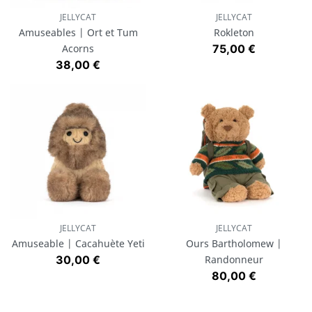
JELLYCAT
JELLYCAT
Amuseables | Ort et Tum
Rokleton
Prix
Acorns
75,00 €
Prix
38,00 €
JELLYCAT
JELLYCAT
Amuseable | Cacahuète Yeti
Ours Bartholomew |
Prix
30,00 €
Randonneur
Prix
80,00 €