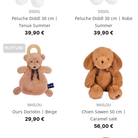
DIDDL
DIDDL
Peluche Diddl 30 cm |
Peluche Diddl 30 cm | Robe
Tenue Summer
Summer
Prix
Prix
39,90 €
39,90 €
RUPTURE
MAILOU
MAILOU
Ours Dorlotin | Beige
Chien Sowen 50 cm |
Prix
29,90 €
Caramel salé
Prix
56,00 €