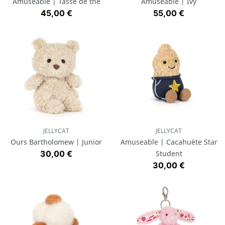
Amuseable | Tasse de thé
Amuseable | Ivy
Prix
Prix
45,00 €
55,00 €
JELLYCAT
JELLYCAT
Ours Bartholomew | Junior
Amuseable | Cacahuète Star
Prix
30,00 €
Student
Prix
30,00 €