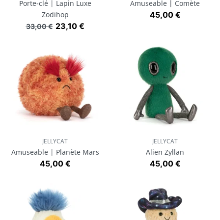
Porte-clé | Lapin Luxe
Amuseable | Comète
Prix
Zodihop
45,00 €
Prix de base
Prix
23,10 €
33,00 €
JELLYCAT
JELLYCAT
Amuseable | Planète Mars
Alien Zyllan
Prix
Prix
45,00 €
45,00 €