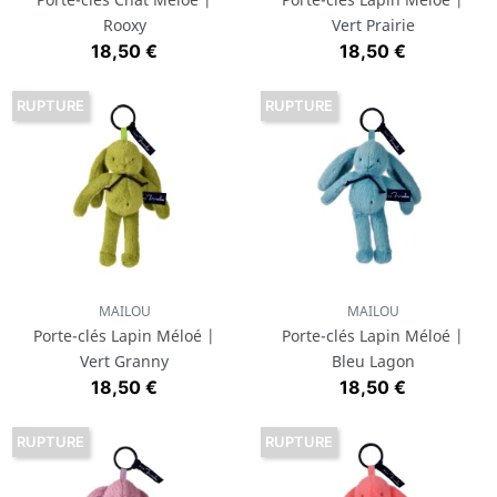
Rooxy
Vert Prairie
Prix
Prix
18,50 €
18,50 €
RUPTURE
RUPTURE
MAILOU
MAILOU
Porte-clés Lapin Méloé |
Porte-clés Lapin Méloé |
Vert Granny
Bleu Lagon
Prix
Prix
18,50 €
18,50 €
RUPTURE
RUPTURE