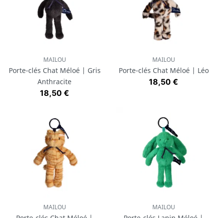
MAILOU
MAILOU
Porte-clés Chat Méloé | Gris
Porte-clés Chat Méloé | Léo
Prix
Anthracite
18,50 €
Prix
18,50 €
MAILOU
MAILOU
Porte-clés Chat Méloé |
Porte-clés Lapin Méloé |