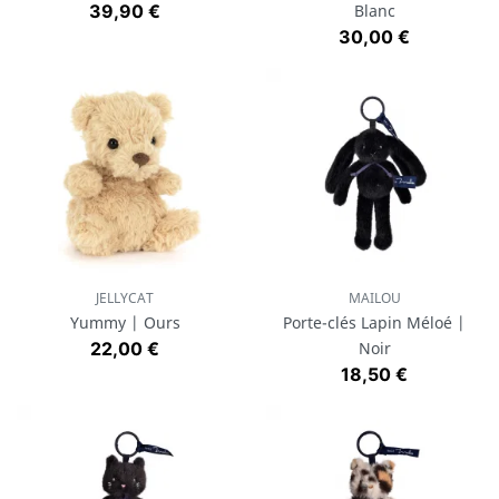
Prix
39,90 €
Blanc
Prix
30,00 €
JELLYCAT
MAILOU
Yummy | Ours
Porte-clés Lapin Méloé |
Prix
22,00 €
Noir
Prix
18,50 €