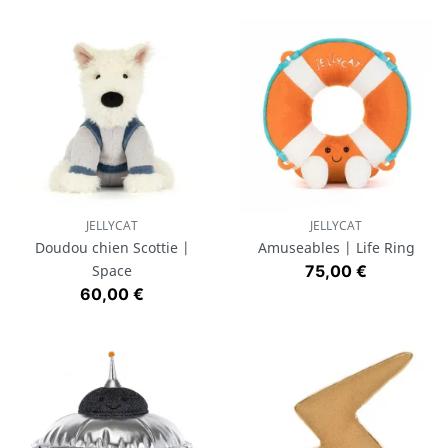
JELLYCAT
JELLYCAT
Doudou chien Scottie |
Amuseables | Life Ring
Prix
Space
75,00 €
Prix
60,00 €