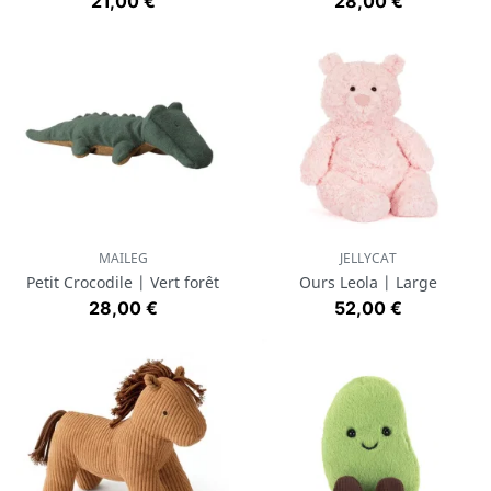
Prix
Prix
21,00 €
28,00 €
MAILEG
JELLYCAT
Petit Crocodile | Vert forêt
Ours Leola | Large
Prix
Prix
28,00 €
52,00 €