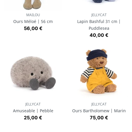
MAILOU
JELLYCAT
Ours Méloé | 56 cm
Lapin Bashful 31 cm |
Prix
56,00 €
Puddlesea
Prix
40,00 €
JELLYCAT
JELLYCAT
Amuseable | Pebble
Ours Bartholomew | Marin
Prix
Prix
25,00 €
75,00 €