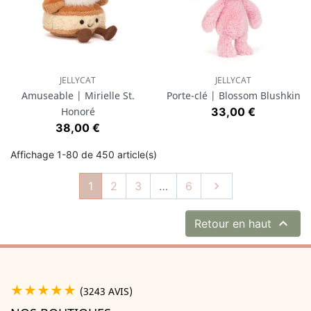
JELLYCAT
JELLYCAT
Amuseable | Mirielle St.
Porte-clé | Blossom Blushkin
Prix
Honoré
33,00 €
Prix
38,00 €
Affichage 1-80 de 450 article(s)
Suivant
1
2
3
…
6


Retour en haut
★★★★★
(3243 AVIS)