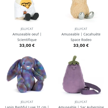
JELLYCAT
JELLYCAT
Amuseable oeuf |
Amuseable | Cacahuète
Scientifique
Space Rodeo
Prix
Prix
33,00 €
33,00 €
JELLYCAT
JELLYCAT
Lapin Bashful Luxe 31 cm |
Amuseable | Sac Aubergine