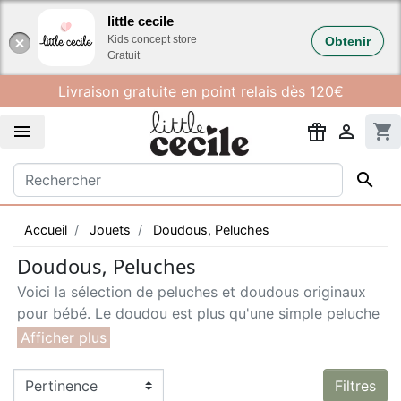
Gestion des cookies
little cecile
Kids concept store
Obtenir
Gratuit
Livraison gratuite en point relais dès 120€


shopping_cart

Accueil
Jouets
Doudous, Peluches
Doudous, Peluches
Voici la sélection de peluches et doudous originaux
pour bébé. Le doudou est plus qu'une simple peluche
: c'est l'élément qui rassurera bébé par son contact et
son odeur. Il est important de bien le choisir dans des
matériaux sains et robustes. Douces et mignonnes et
Filtres
d’une qualité irréprochable, les peluches et doudous