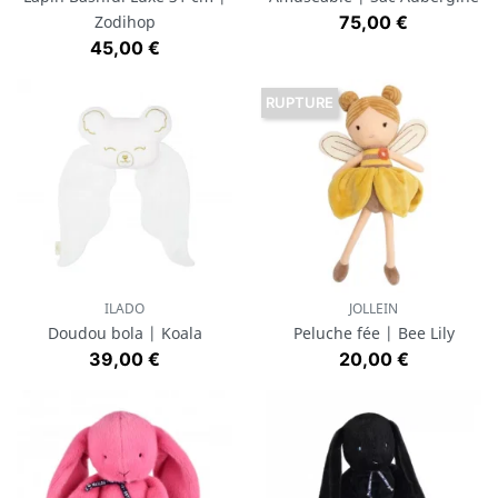
Prix
Zodihop
75,00 €
Prix
45,00 €
RUPTURE
ILADO
JOLLEIN
Doudou bola | Koala
Peluche fée | Bee Lily
Prix
Prix
39,00 €
20,00 €