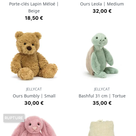
Porte-clés Lapin Méloé |
Ours Leola | Medium
Prix
Beige
32,00 €
Prix
18,50 €
JELLYCAT
JELLYCAT
Ours Bumbly | Small
Bashful 31 cm | Tortue
Prix
Prix
30,00 €
35,00 €
RUPTURE