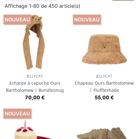
Affichage 1-80 de 450 article(s)
animaux
Jellycat
ou
Liewood
sont des références.
Elles proposent des doudous généralement mixtes,
NOUVEAU
NOUVEAU
qui conviennent aussi bien pour les filles que pour les
garçons.
JELLYCAT
JELLYCAT
Echarpe à capuche Ours
Chapeau Ours Bartholomew
Bartholomew | Bundlesnug
| Fluffleshade
Prix
Prix
70,00 €
55,00 €
NOUVEAU