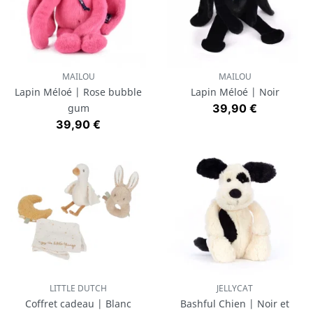
MAILOU
MAILOU
Lapin Méloé | Rose bubble
Lapin Méloé | Noir
Prix
gum
39,90 €
Prix
39,90 €
LITTLE DUTCH
JELLYCAT
Coffret cadeau | Blanc
Bashful Chien | Noir et