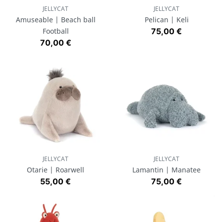
JELLYCAT
JELLYCAT
Amuseable | Beach ball
Pelican | Keli
Prix
Football
75,00 €
Prix
70,00 €
JELLYCAT
JELLYCAT
Otarie | Roarwell
Lamantin | Manatee
Prix
Prix
55,00 €
75,00 €