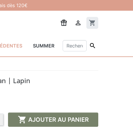
lais dès 120€

shopping_cart

CÉDENTES
SUMMER
n | Lapin

AJOUTER AU PANIER