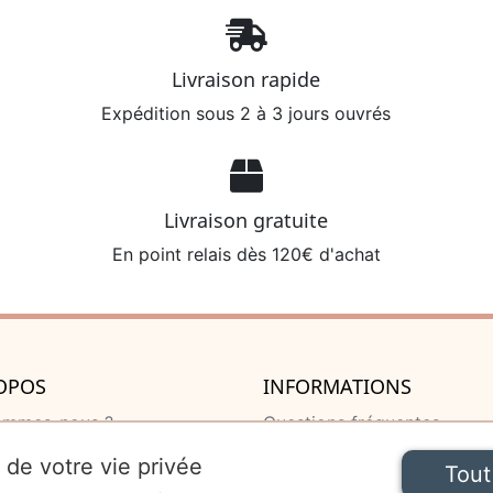
Livraison rapide
Expédition sous 2 à 3 jours ouvrés
Livraison gratuite
En point relais dès 120€ d'achat
OPOS
INFORMATIONS
ommes-nous ?
Questions fréquentes
u de naissance
Livraison et retour
 de votre vie privée
Tout
 de naissance
Mentions légales