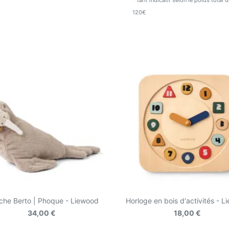
* tarif indicatif selon le poids total
120€
che Berto | Phoque - Liewood
Horloge en bois d'activités - 
34,00 €
18,00 €