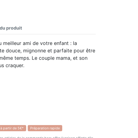
 du produit
 meilleur ami de votre enfant : la
ute douce, mignonne et parfaite pour être
n même temps. Le couple mama, et son
us craquer.
 à partir de 5€*
Préparation rapide