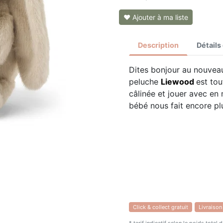
❤ Ajouter à ma liste
Description
Détails
Dites bonjour au nouveau
peluche
Liewood
est to
câlinée et jouer avec e
bébé nous fait encore pl
Click & collect gratuit
Livraison