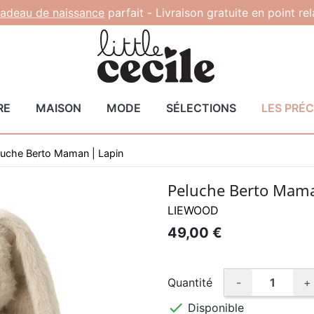
adeau de naissance
parfait -
Livraison gratuite en point re
RE
MAISON
MODE
SÉLECTIONS
LES PRÉ
luche Berto Maman | Lapin
Peluche Berto Mama
LIEWOOD
49,00 €
Quantité
-
+

Disponible