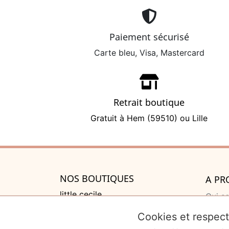
Paiement sécurisé
Carte bleu, Visa, Mastercard
Retrait boutique
Gratuit à Hem (59510) ou Lille
NOS BOUTIQUES
A PR
little cecile
Qui s
525 rue de Lannoy, Villeneuve
Cadea
Cookies et respect
d'Ascq
Liste