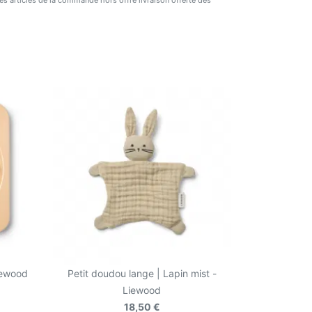
 des articles de la commande hors offre livraison offerte dès
Liewood
Petit doudou lange | Lapin mist -
Liewood
18,50 €