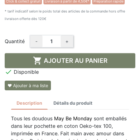
Click & collect gratuit
Livraison à partir de 4,50€*
Préparation rapide
* tarif indicatif selon le poids total des articles de la commande hors offre
livraison offerte dès 120€
Quantité
-
+

AJOUTER AU PANIER

Disponible
❤ Ajouter à ma liste
Description
Détails du produit
Tous les doudous
May Be Monday
sont emballés
dans leur pochette en coton Oeko-tex 100,
imprimée en France. Fait main avec amour dans