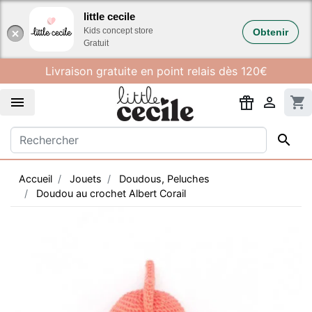
Gestion des cookies
little cecile
Kids concept store
Obtenir
Gratuit
Livraison gratuite en point relais dès 120€


shopping_cart

Accueil
Jouets
Doudous, Peluches
Doudou au crochet Albert Corail