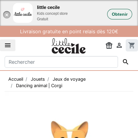
Gestion des cookies
little cecile
Kids concept store
Obtenir
Gratuit
Livraison gratuite en point relais dès 120€


shopping_cart

Accueil
Jouets
Jeux de voyage
Dancing animal | Corgi