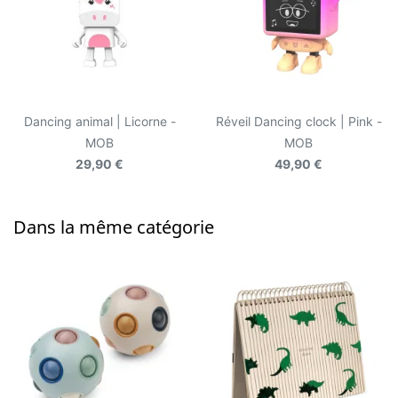
Dancing animal | Licorne -
Réveil Dancing clock | Pink -
MOB
MOB
29,90 €
49,90 €
Dans la même catégorie