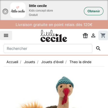
Gestion des cookies
little cecile
Kids concept store
Obtenir
Gratuit
Livraison gratuite en point relais dès 120€


shopping_cart

Accueil
Jouets
Jouets d'éveil
Theo la dinde