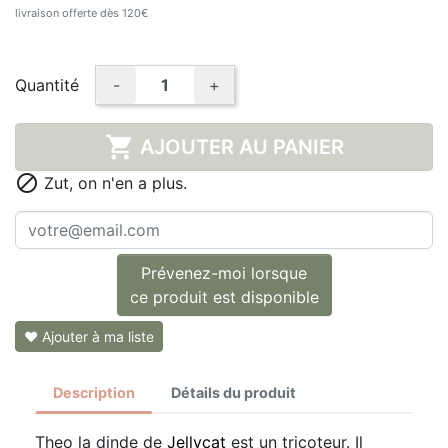
livraison offerte dès 120€
Quantité
-
+

AJOUTER AU PANIER

Zut, on n'en a plus.
Prévenez-moi lorsque
ce produit est disponible
❤ Ajouter à ma liste
Description
Détails du produit
Theo la dinde de
Jellycat
est un tricoteur. Il