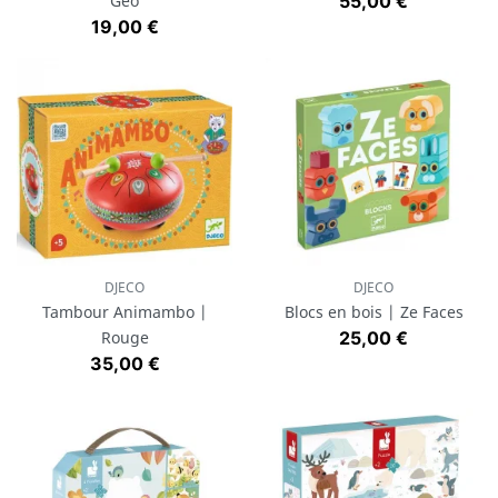
Prix
Geo
55,00 €
Prix
19,00 €
DJECO
DJECO
Tambour Animambo |
Blocs en bois | Ze Faces
Prix
Rouge
25,00 €
Prix
35,00 €