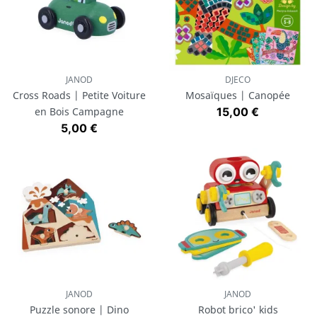
JANOD
DJECO
Cross Roads | Petite Voiture
Mosaïques | Canopée
Prix
en Bois Campagne
15,00 €
Prix
5,00 €
JANOD
JANOD
Puzzle sonore | Dino
Robot brico' kids