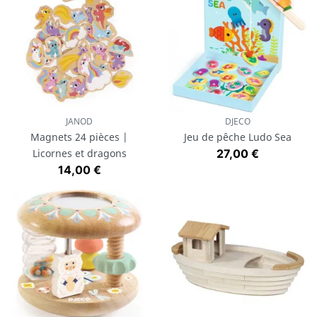
JANOD
DJECO
Magnets 24 pièces |
Jeu de pêche Ludo Sea
Prix
Licornes et dragons
27,00 €
Prix
14,00 €