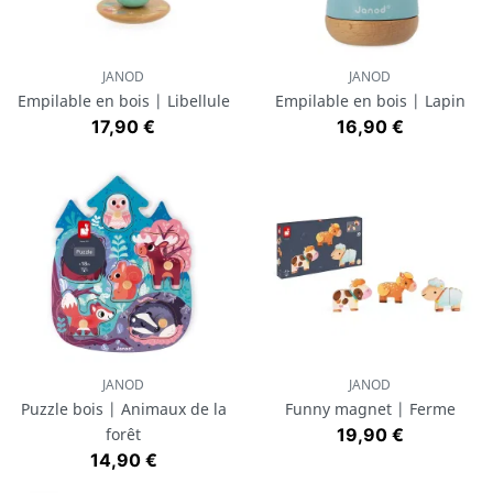
JANOD
JANOD
Empilable en bois | Libellule
Empilable en bois | Lapin
Prix
Prix
17,90 €
16,90 €
JANOD
JANOD
Puzzle bois | Animaux de la
Funny magnet | Ferme
Prix
forêt
19,90 €
Prix
14,90 €