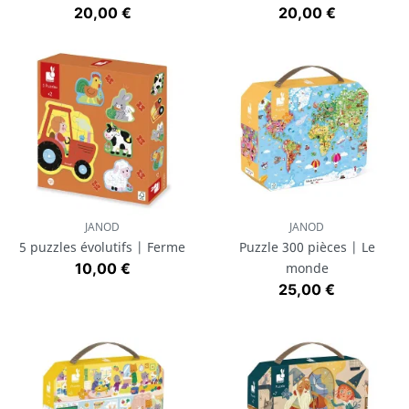
Prix
Prix
20,00 €
20,00 €
JANOD
JANOD
5 puzzles évolutifs | Ferme
Puzzle 300 pièces | Le
Prix
10,00 €
monde
Prix
25,00 €