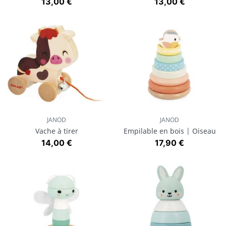
Prix
Prix
13,00 €
13,00 €
JANOD
JANOD
Vache à tirer
Empilable en bois | Oiseau
Prix
Prix
14,00 €
17,90 €