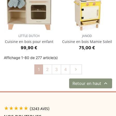
LITTLE DUTCH
JANOD
Cuisine en bois pour enfant
Cuisine en bois Mamie Soleil
Prix
Prix
99,90 €
75,00 €
Affichage 1-80 de 277 article(s)
Suivant
1
2
3
4


Retour en haut
★★★★★
(3243 AVIS)