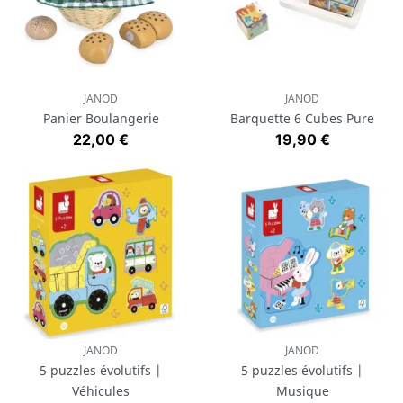
JANOD
JANOD
Panier Boulangerie
Barquette 6 Cubes Pure
Prix
Prix
22,00 €
19,90 €
JANOD
JANOD
5 puzzles évolutifs |
5 puzzles évolutifs |
Véhicules
Musique