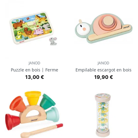
JANOD
JANOD
Puzzle en bois | Ferme
Empilable escargot en bois
Prix
Prix
13,00 €
19,90 €