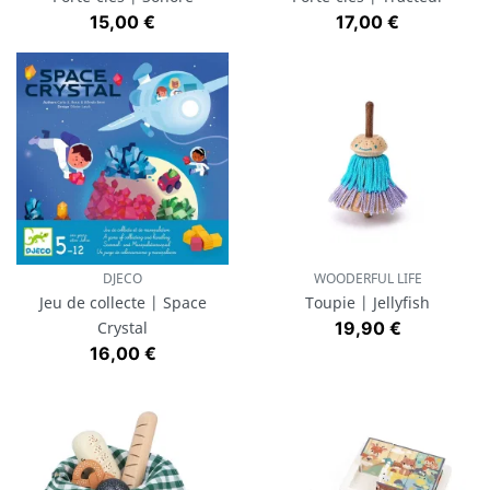
Prix
Prix
15,00 €
17,00 €
DJECO
WOODERFUL LIFE
Jeu de collecte | Space
Toupie | Jellyfish
Prix
Crystal
19,90 €
Prix
16,00 €