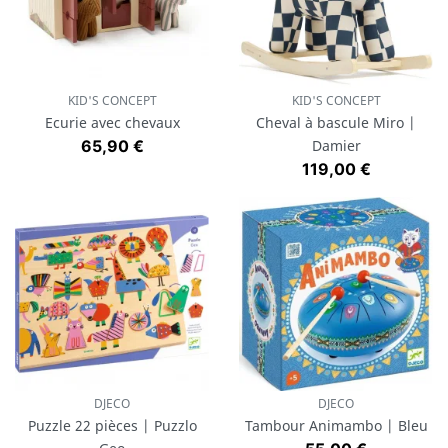
KID'S CONCEPT
KID'S CONCEPT
Ecurie avec chevaux
Cheval à bascule Miro |
Prix
65,90 €
Damier
Prix
119,00 €
DJECO
DJECO
Puzzle 22 pièces | Puzzlo
Tambour Animambo | Bleu