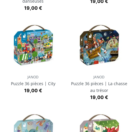
Prix
danseuses
19,00 €
Prix
19,00 €
JANOD
JANOD
Puzzle 36 pièces | City
Puzzle 36 pièces | La chasse
Prix
19,00 €
au trésor
Prix
19,00 €