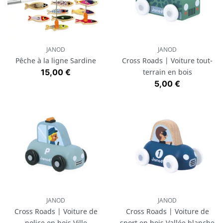
JANOD
JANOD
Pêche à la ligne Sardine
Cross Roads | Voiture tout-
Prix
15,00 €
terrain en bois
Prix
5,00 €
JANOD
JANOD
Cross Roads | Voiture de
Cross Roads | Voiture de
police en bois Ville
sport en bois Vallée blanche