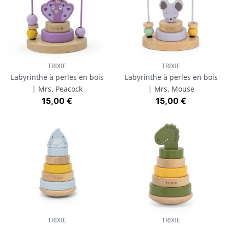
TRIXIE
TRIXIE
Labyrinthe à perles en bois
Labyrinthe à perles en bois
| Mrs. Peacock
| Mrs. Mouse
Prix
Prix
15,00 €
15,00 €
TRIXIE
TRIXIE