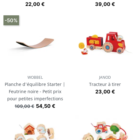
Prix
Prix
22,00 €
39,00 €
-50%
WOBBEL
JANOD
Planche d'équilibre Starter |
Tracteur à tirer
Prix
Feutrine noire - Petit prix
23,00 €
pour petites imperfections
Prix de base
Prix
54,50 €
109,00 €