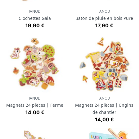
JANOD
JANOD
Clochettes Gaia
Baton de pluie en bois Pure
Prix
Prix
19,90 €
17,90 €
JANOD
JANOD
Magnets 24 pièces | Ferme
Magnets 24 pièces | Engins
Prix
14,00 €
de chantier
Prix
14,00 €