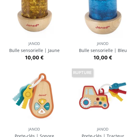
JANOD
JANOD
Bulle sensorielle | Jaune
Bulle sensorielle | Bleu
Prix
Prix
10,00 €
10,00 €
RUPTURE
JANOD
JANOD
Porte-clés | Sonore
Porte-clés | Tracteur