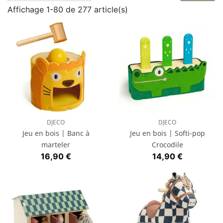
Affichage 1-80 de 277 article(s)
peint avec des pigments naturels non toxiques.
Parmi ces jouets, on retrouve la gamme
Little Dutch
,
les petites voitures
Goki
et
CandyLab Toys
ou encore
les célèbres
figurines Holztiger
.
DJECO
DJECO
Jeu en bois | Banc à
Jeu en bois | Softi-pop
marteler
Crocodile
Prix
Prix
16,90 €
14,90 €