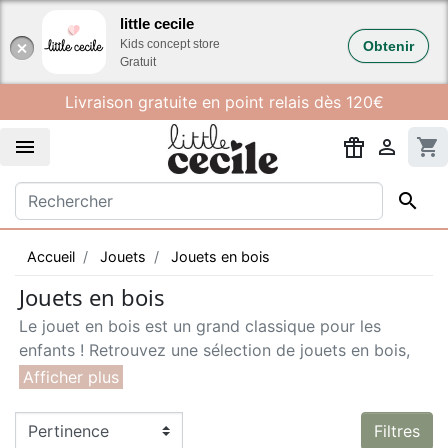
Gestion des cookies
little cecile
Kids concept store
Obtenir
Gratuit
Livraison gratuite en point relais dès 120€


shopping_cart

Accueil
Jouets
Jouets en bois
Jouets en bois
Le jouet en bois est un grand classique pour les
enfants ! Retrouvez une sélection de jouets en bois,
solides et sains à la fois. Le jouet en bois est durable,
il se transmet aux générations suivantes. Le bois qui
compose ces produits est bien souvent issu de forêts
Filtres
durablement gérées (FSC) et il est généralement