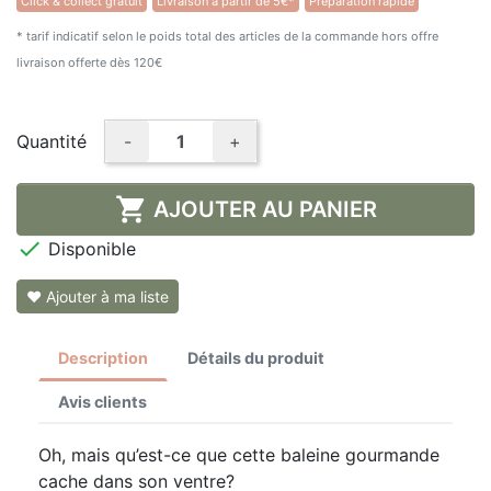
Click & collect gratuit
Livraison à partir de 5€*
Préparation rapide
★★★★★
(2 avis)
* tarif indicatif selon le poids total des articles de la commande hors offre
livraison offerte dès 120€
Quantité
-
+

AJOUTER AU PANIER

Disponible
❤ Ajouter à ma liste
Description
Détails du produit
Avis clients
Oh, mais qu’est-ce que cette baleine gourmande
cache dans son ventre?