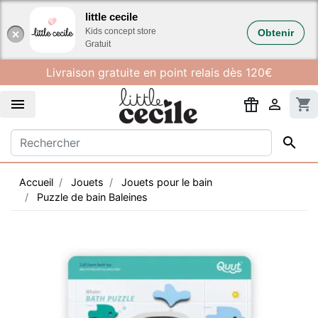
Gestion des cookies
little cecile
Kids concept store
Obtenir
Gratuit
Livraison gratuite en point relais dès 120€


shopping_cart

Accueil
Jouets
Jouets pour le bain
Puzzle de bain Baleines