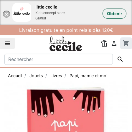
Gestion des cookies
little cecile
Kids concept store
Obtenir
Gratuit
Livraison gratuite en point relais dès 120€


shopping_cart

Accueil
Jouets
Livres
Papi, mamie et moi !