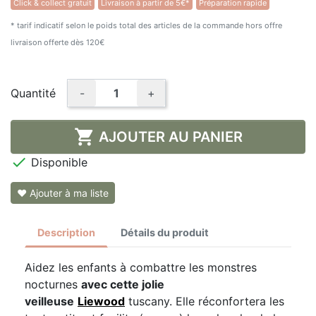
Click & collect gratuit
Livraison à partir de 5€*
Préparation rapide
* tarif indicatif selon le poids total des articles de la commande hors offre
livraison offerte dès 120€
Quantité
-
+

AJOUTER AU PANIER

Disponible
❤ Ajouter à ma liste
Description
Détails du produit
Aidez les enfants à combattre les monstres
nocturnes
avec cette jolie
veilleuse
Liewood
tuscany. Elle réconfortera les