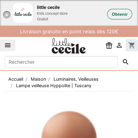
Gestion des cookies
little cecile
Kids concept store
Obtenir
Gratuit
Livraison gratuite en point relais dès 120€


shopping_cart

Accueil
Maison
Luminaires, Veilleuses
Lampe veilleuse Hyppolite | Tuscany