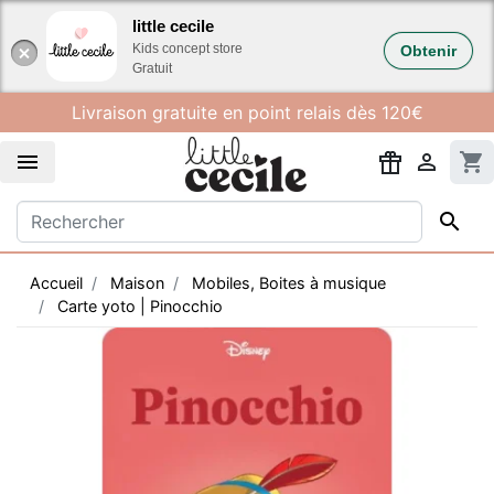
Gestion des cookies
little cecile
Kids concept store
Obtenir
Gratuit
Livraison gratuite en point relais dès 120€


shopping_cart

Accueil
Maison
Mobiles, Boites à musique
Carte yoto | Pinocchio