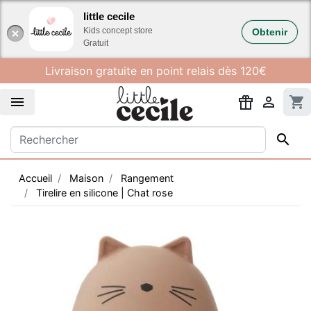
Gestion des cookies
little cecile
Kids concept store
Obtenir
Gratuit
Livraison gratuite en point relais dès 120€


shopping_cart

Accueil
Maison
Rangement
Tirelire en silicone | Chat rose