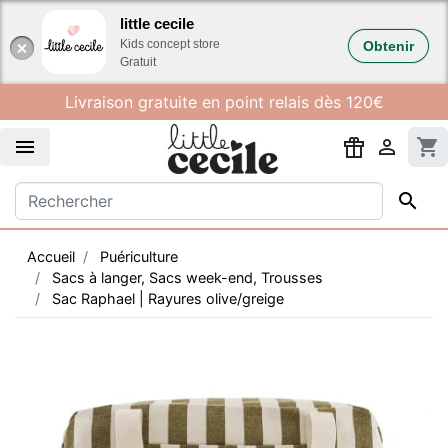
Gestion des cookies
little cecile
Kids concept store
Obtenir
Gratuit
Livraison gratuite en point relais dès 120€


shopping_cart

Accueil
Puériculture
Sacs à langer, Sacs week-end, Trousses
Sac Raphael | Rayures olive/greige