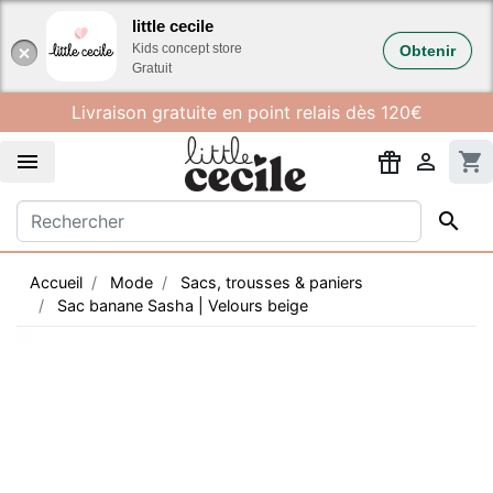
Gestion des cookies
little cecile
Kids concept store
Obtenir
Gratuit
Livraison gratuite en point relais dès 120€


shopping_cart

Accueil
Mode
Sacs, trousses & paniers
Sac banane Sasha | Velours beige