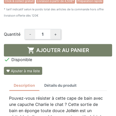
Click & collect gratuit
Livraison à partir de 4,50€*
Préparation rapide
* tarif indicatif selon le poids total des articles de la commande hors offre
livraison offerte dès 120€
Quantité
-
+

AJOUTER AU PANIER

Disponible
❤ Ajouter à ma liste
Description
Détails du produit
Pouvez-vous résister à cette cape de bain avec
une capuche Charlie le chat ? Cette sortie de
bain en éponge toute douce
Jollein
est un