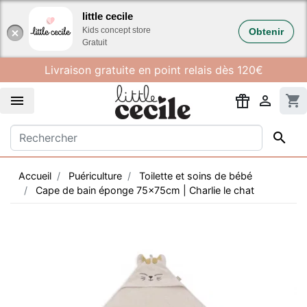
Gestion des cookies
little cecile
Kids concept store
Obtenir
Gratuit
Livraison gratuite en point relais dès 120€


shopping_cart

Accueil
Puériculture
Toilette et soins de bébé
Cape de bain éponge 75x75cm | Charlie le chat