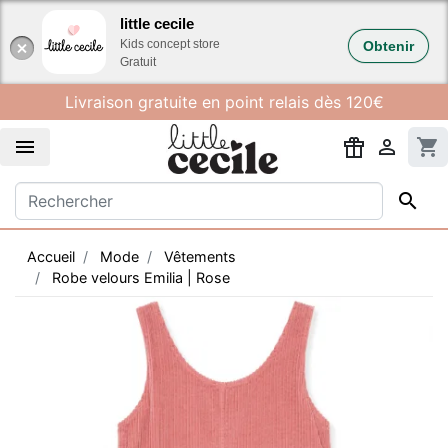
Gestion des cookies
little cecile
Kids concept store
Obtenir
Gratuit
Livraison gratuite en point relais dès 120€


shopping_cart

Accueil
Mode
Vêtements
Robe velours Emilia | Rose