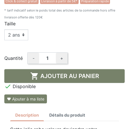
Click & collect gratuit
Livraison à partir de 5€*
Préparation rapide
* tarif indicatif selon le poids total des articles de la commande hors offre
livraison offerte dès 120€
Taille
Quantité
-
+

AJOUTER AU PANIER

Disponible
❤ Ajouter à ma liste
Description
Détails du produit