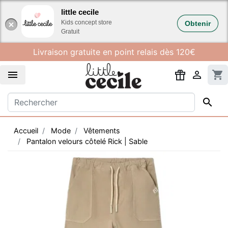
Gestion des cookies
little cecile
Kids concept store
Obtenir
Gratuit
Livraison gratuite en point relais dès 120€


shopping_cart

Accueil
Mode
Vêtements
Pantalon velours côtelé Rick | Sable