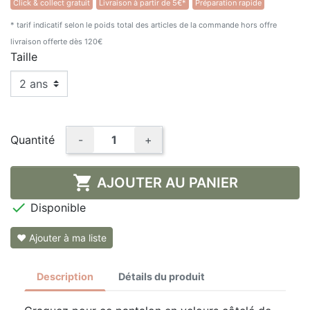
Click & collect gratuit
Livraison à partir de 5€*
Préparation rapide
* tarif indicatif selon le poids total des articles de la commande hors offre
livraison offerte dès 120€
Taille
Quantité
-
+

AJOUTER AU PANIER

Disponible
❤ Ajouter à ma liste
Description
Détails du produit