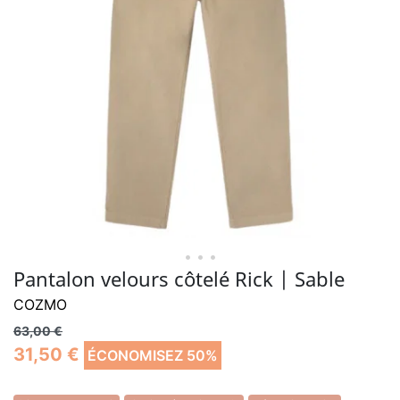
• • •
Pantalon velours côtelé Rick | Sable
COZMO
63,00 €
31,50 €
ÉCONOMISEZ 50%