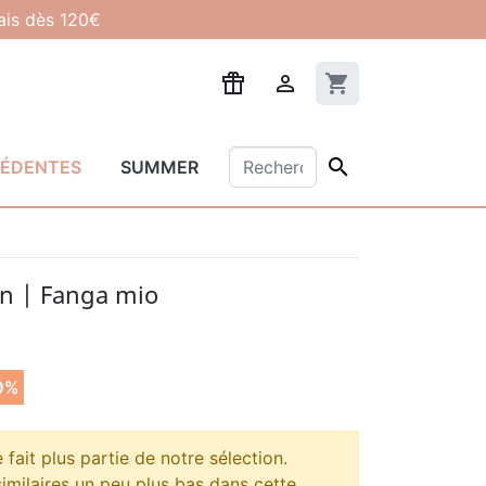
lais dès 120€

shopping_cart

CÉDENTES
SUMMER
n | Fanga mio
0%
fait plus partie de notre sélection.
imilaires un peu plus bas dans cette