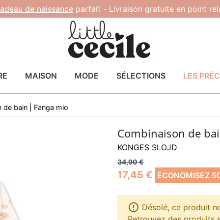
adeau de naissance
parfait -
Livraison gratuite en point re
RE
MAISON
MODE
SÉLECTIONS
LES PRÉ
 de bain | Fanga mio
Combinaison de bai
KONGES SLOJD
34,90 €
17,45 €
ÉCONOMISEZ 5

Désolé, ce produit ne 
Retrouvez des produits s