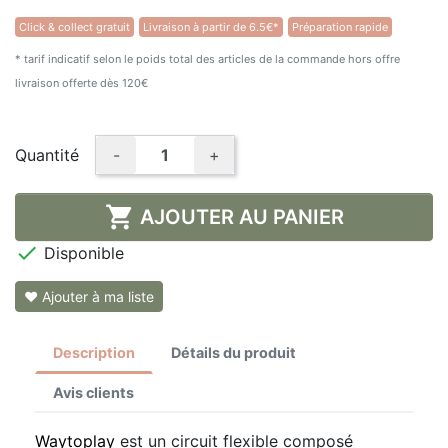
Click & collect gratuit
Livraison à partir de 6.5€*
Préparation rapide
★★★★★
(2 avis)
* tarif indicatif selon le poids total des articles de la commande hors offre
livraison offerte dès 120€
Quantité
-
+

AJOUTER AU PANIER

Disponible
❤ Ajouter à ma liste
Description
Détails du produit
Avis clients
Waytoplay
est un circuit flexible composé