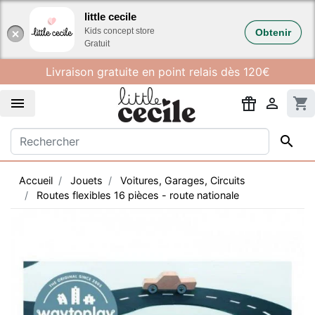
Gestion des cookies
little cecile
Kids concept store
Obtenir
Gratuit
Livraison gratuite en point relais dès 120€


shopping_cart

Accueil
Jouets
Voitures, Garages, Circuits
Routes flexibles 16 pièces - route nationale