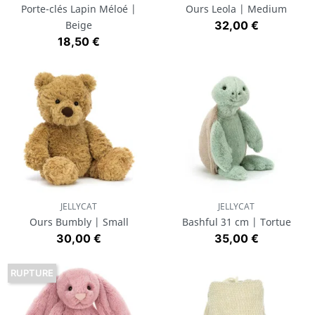
Porte-clés Lapin Méloé |
Ours Leola | Medium
Prix
Beige
32,00 €
Prix
18,50 €
JELLYCAT
JELLYCAT
Ours Bumbly | Small
Bashful 31 cm | Tortue
Prix
Prix
30,00 €
35,00 €
RUPTURE