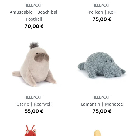
JELLYCAT
JELLYCAT
Amuseable | Beach ball
Pelican | Keli
Prix
Football
75,00 €
Prix
70,00 €
JELLYCAT
JELLYCAT
Otarie | Roarwell
Lamantin | Manatee
Prix
Prix
55,00 €
75,00 €