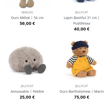
MAILOU
JELLYCAT
Ours Méloé | 56 cm
Lapin Bashful 31 cm |
Prix
56,00 €
Puddlesea
Prix
40,00 €
JELLYCAT
JELLYCAT
Amuseable | Pebble
Ours Bartholomew | Marin
Prix
Prix
25,00 €
75,00 €