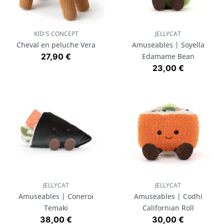
KID'S CONCEPT
JELLYCAT
Cheval en peluche Vera
Amuseables | Soyella
Prix
27,90 €
Edamame Bean
Prix
23,00 €
JELLYCAT
JELLYCAT
Amuseables | Coneroi
Amuseables | Codhi
Temaki
Californian Roll
Prix
Prix
38,00 €
30,00 €