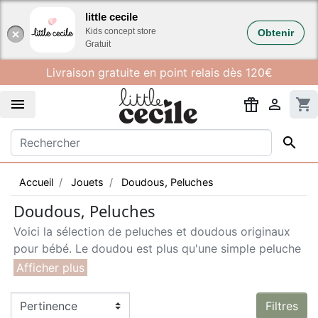
Gestion des cookies
little cecile
Kids concept store
Obtenir
Gratuit
Livraison gratuite en point relais dès 120€


shopping_cart

Accueil
Jouets
Doudous, Peluches
Doudous, Peluches
Voici la sélection de peluches et doudous originaux
pour bébé. Le doudou est plus qu'une simple peluche
: c'est l'élément qui rassurera bébé par son contact et
son odeur. Il est important de bien le choisir dans des
matériaux sains et robustes. Douces et mignonnes et
Filtres
d’une qualité irréprochable, les peluches et doudous