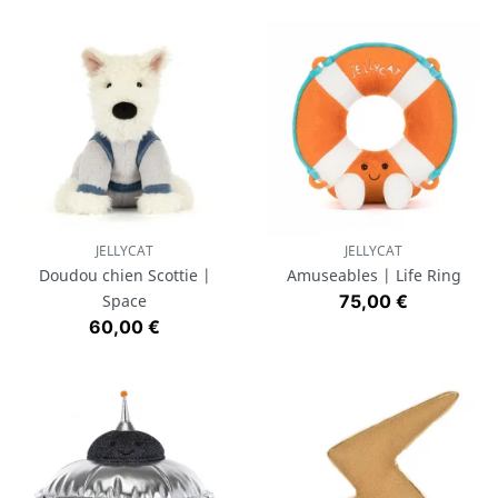
JELLYCAT
JELLYCAT
Doudou chien Scottie |
Amuseables | Life Ring
Prix
Space
75,00 €
Prix
60,00 €