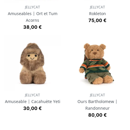
JELLYCAT
JELLYCAT
Amuseables | Ort et Tum
Rokleton
Prix
Acorns
75,00 €
Prix
38,00 €
JELLYCAT
JELLYCAT
Amuseable | Cacahuète Yeti
Ours Bartholomew |
Prix
30,00 €
Randonneur
Prix
80,00 €