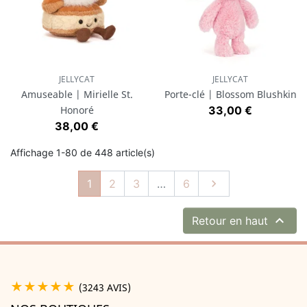
JELLYCAT
JELLYCAT
Amuseable | Mirielle St.
Porte-clé | Blossom Blushkin
Prix
Honoré
33,00 €
Prix
38,00 €
Affichage 1-80 de 448 article(s)
Suivant
1
2
3
…
6


Retour en haut
★★★★★
(3243 AVIS)