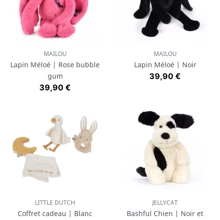
MAILOU
MAILOU
Lapin Méloé | Rose bubble
Lapin Méloé | Noir
Prix
gum
39,90 €
Prix
39,90 €
LITTLE DUTCH
JELLYCAT
Coffret cadeau | Blanc
Bashful Chien | Noir et