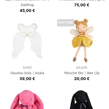
Prix
Zodihop
75,00 €
Prix
45,00 €
RUPTURE
ILADO
JOLLEIN
Doudou bola | Koala
Peluche fée | Bee Lily
Prix
Prix
39,00 €
20,00 €