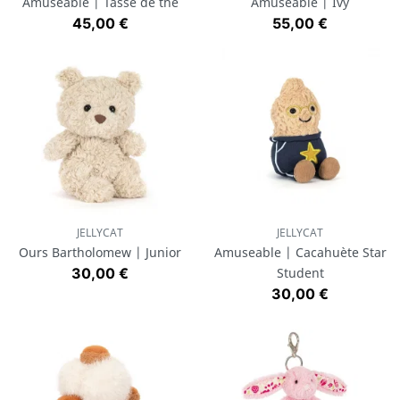
Amuseable | Tasse de thé
Amuseable | Ivy
Prix
Prix
45,00 €
55,00 €
JELLYCAT
JELLYCAT
Ours Bartholomew | Junior
Amuseable | Cacahuète Star
Prix
30,00 €
Student
Prix
30,00 €