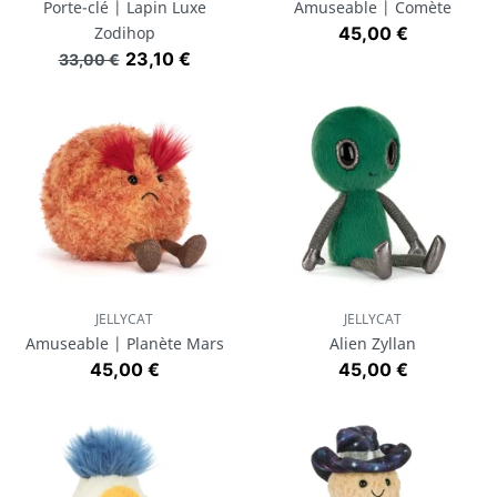
Porte-clé | Lapin Luxe
Amuseable | Comète
Prix
Zodihop
45,00 €
Prix de base
Prix
23,10 €
33,00 €
JELLYCAT
JELLYCAT
Amuseable | Planète Mars
Alien Zyllan
Prix
Prix
45,00 €
45,00 €