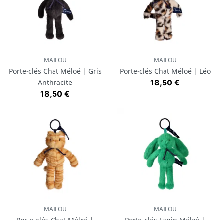
MAILOU
MAILOU
Porte-clés Chat Méloé | Gris
Porte-clés Chat Méloé | Léo
Prix
Anthracite
18,50 €
Prix
18,50 €
MAILOU
MAILOU
Porte-clés Chat Méloé |
Porte-clés Lapin Méloé |