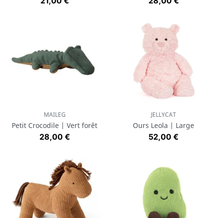
Prix
Prix
21,00 €
28,00 €
MAILEG
JELLYCAT
Petit Crocodile | Vert forêt
Ours Leola | Large
Prix
Prix
28,00 €
52,00 €