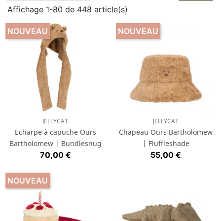
Affichage 1-80 de 448 article(s)
animaux
Jellycat
ou
Liewood
sont des références.
Elles proposent des doudous généralement mixtes,
NOUVEAU
NOUVEAU
qui conviennent aussi bien pour les filles que pour les
garçons.
JELLYCAT
JELLYCAT
Echarpe à capuche Ours
Chapeau Ours Bartholomew
Bartholomew | Bundlesnug
| Fluffleshade
Prix
Prix
70,00 €
55,00 €
NOUVEAU