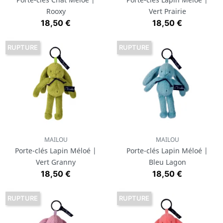
Rooxy
Vert Prairie
Prix
Prix
18,50 €
18,50 €
RUPTURE
RUPTURE
MAILOU
MAILOU
Porte-clés Lapin Méloé |
Porte-clés Lapin Méloé |
Vert Granny
Bleu Lagon
Prix
Prix
18,50 €
18,50 €
RUPTURE
RUPTURE