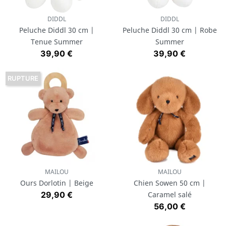
DIDDL
DIDDL
Peluche Diddl 30 cm |
Peluche Diddl 30 cm | Robe
Tenue Summer
Summer
Prix
Prix
39,90 €
39,90 €
RUPTURE
MAILOU
MAILOU
Ours Dorlotin | Beige
Chien Sowen 50 cm |
Prix
29,90 €
Caramel salé
Prix
56,00 €