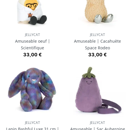
JELLYCAT
JELLYCAT
Amuseable oeuf |
Amuseable | Cacahuète
Scientifique
Space Rodeo
Prix
Prix
33,00 €
33,00 €
JELLYCAT
JELLYCAT
Lapin Bashful Luxe 31 cm |
Amuseable | Sac Aubergine