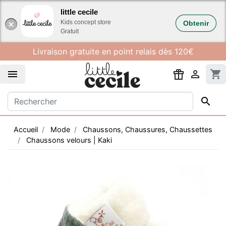
Gestion des cookies
little cecile
Kids concept store
Obtenir
Gratuit
Livraison gratuite en point relais dès 120€


shopping_cart

Accueil
Mode
Chaussons, Chaussures, Chaussettes
Chaussons velours | Kaki