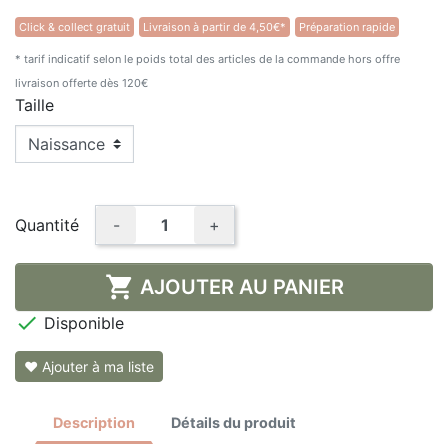
★★★★★
Click & collect gratuit
Livraison à partir de 4,50€*
Préparation rapide
(1 avis)
* tarif indicatif selon le poids total des articles de la commande hors offre
livraison offerte dès 120€
Taille
Quantité
-
+

AJOUTER AU PANIER

Disponible
❤ Ajouter à ma liste
Description
Détails du produit