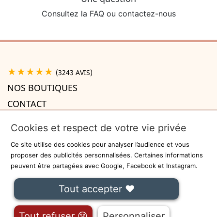
Consultez la FAQ ou contactez-nous
★★★★★
(3243 AVIS)
NOS BOUTIQUES
CONTACT
A PROPOS

Cookies et respect de votre vie privée
INFORMATIONS

Ce site utilise des cookies pour analyser l’audience et vous
Recevez la newsletter
proposer des publicités personnalisées. Certaines informations
peuvent être partagées avec Google, Facebook et Instagram.
ok
Tout accepter ❤
On ne communiquera jamais votre adresse e-mail à des tiers.
Fait avec
❤
à Lille - Sécurisé par
-
CGU
Tout refuser 😢
Personnaliser