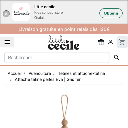
Gestion des cookies
little cecile
Kids concept store
Obtenir
Gratuit
Livraison gratuite en point relais dès 120€


shopping_cart

Accueil
Puériculture
Tétines et attache-tétine
Attache tétine perles Eva | Gris fer